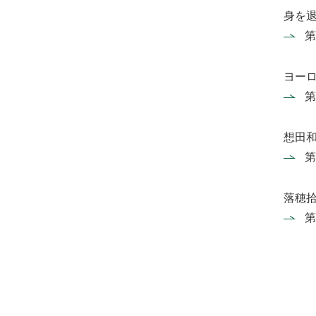
身を
第
ヨーロ
第
想田
第
落穂
第