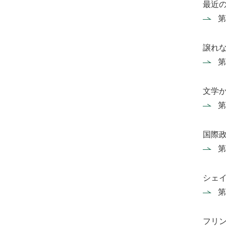
最近
第
譲れな
第
文学
第
国際
第
シェ
第
フリ