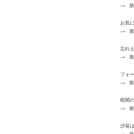
第
お気
第
忘れ
第
フォ
第
暗闇
第
沙翁