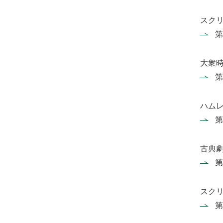
スク
第
大衆
第
ハム
第
古典
第
スク
第