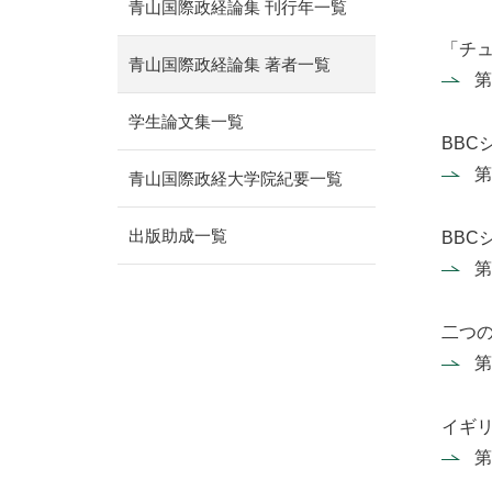
青山国際政経論集 刊行年一覧
「チ
青山国際政経論集 著者一覧
第
学生論文集一覧
BBC
第
青山国際政経大学院紀要一覧
出版助成一覧
BBC
第
二つ
第
イギ
第