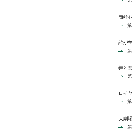
第
両雄
第
誰が
第
善と
第
ロイ
第
大劇
第