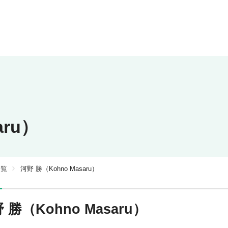
aru）
一覧
河野 勝（Kohno Masaru）
 勝（Kohno Masaru）