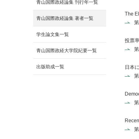
青山国際政経論集 刊行年一覧
The El
青山国際政経論集 著者一覧
第
学生論文集一覧
投票率
第
青山国際政経大学院紀要一覧
出版助成一覧
日本に
第
Democ
第
Recen
第