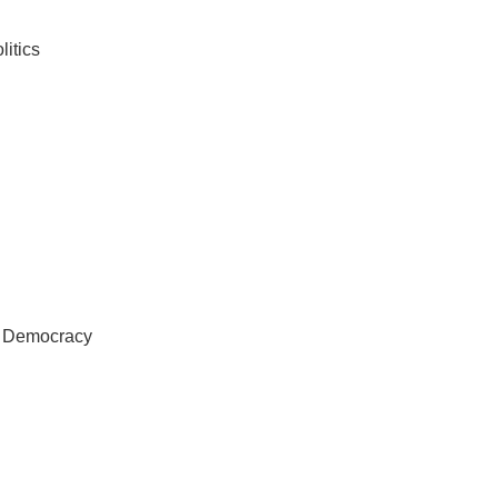
itics
f Democracy