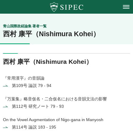
青山学院大学
青山国際政経論集 著者一覧
西村 康平（Nishimura Kohei）
国際政治経済学会
西村 康平（Nishimura Kohei）
『常用漢字』の音韻論
第109号
論説 79 - 94
『万葉集』略音仮名・二合仮名における音韻文法の影響
第112号
研究ノート 79 - 93
On the Vowel Augmentation of
Nigo-gana
in Manyosh
第114号
論説 183 - 195