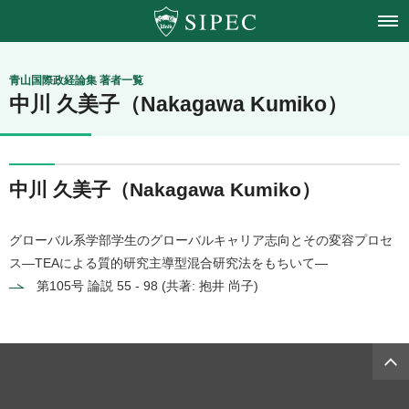
青山学院大学
青山国際政経論集 著者一覧
中川 久美子（Nakagawa Kumiko）
国際政治経済学会
中川 久美子（Nakagawa Kumiko）
グローバル系学部学生のグローバルキャリア志向とその変容プロセ
ス―TEAによる質的研究主導型混合研究法をもちいて―
第105号
論説 55 - 98 (共著: 抱井 尚子)