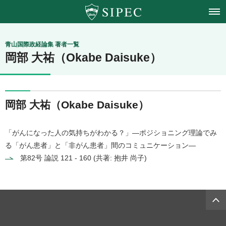
青山学院大学
青山国際政経論集 著者一覧
岡部 大祐（Okabe Daisuke）
国際政治経済学会
岡部 大祐（Okabe Daisuke）
「がんになった人の気持ちがわかる？」―ポジショニング理論でみ
る「がん患者」と「非がん患者」間のコミュニケーション―
第82号
論説 121 - 160 (共著: 抱井 尚子)