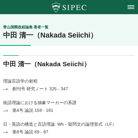
青山学院大学
青山国際政経論集 著者一覧
中田 清一（Nakada Seiichi）
国際政治経済学会
中田 清一（Nakada Seiichi）
理論言語学の射程
創刊号
研究ノート 325 - 347
統語理論における抽象マーカーの系譜
第4号
論説 159 - 181
日・英語の構造と言語理論: Wh－疑問文の論理形式（LF）
第8号
論説 69 - 87