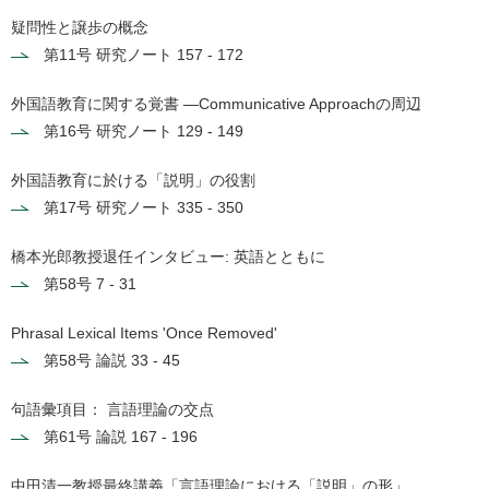
疑問性と譲歩の概念
第11号
研究ノート 157 - 172
外国語教育に関する覚書 ―Communicative Approachの周辺
第16号
研究ノート 129 - 149
外国語教育に於ける「説明」の役割
第17号
研究ノート 335 - 350
橋本光郎教授退任インタビュー: 英語とともに
第58号
7 - 31
Phrasal Lexical Items 'Once Removed'
第58号
論説 33 - 45
句語彙項目： 言語理論の交点
第61号
論説 167 - 196
中田清一教授最終講義「言語理論における「説明」の形」