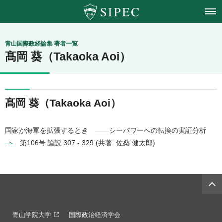
青山学院大学
青山国際政経論集 著者一覧
髙岡 葵（Takaoka Aoi）
国際政治経済学会
髙岡 葵（Takaoka Aoi）
国家が海軍を拡張するとき ――シーパワーへの転換の実証分析
第106号
論説 307 - 329 (共著: 佐桑 健太郎)
青山学院大学
国際政治経済学会