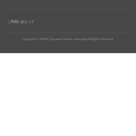
ご利用にあたって
Copyright © SIPEC.Aoyama Gakuin University.All Rights Rserved.