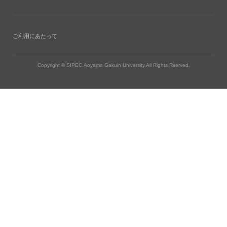
ご利用にあたって
Copyright © SIPEC.Aoyama Gakuin University.All Rights Rserved.